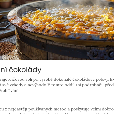
ní čokolády
je klíčovou roli při výrobě dokonalé čokoládové polevy. Ex
á své výhody a nevýhody. V tomto oddílu si podrobněji před
 ohřívání.
nou z nejčastěji používaných metod a poskytuje velmi dobro