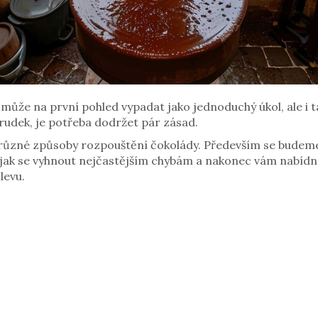
může na první pohled vypadat jako jednoduchý úkol, ale i t
 hrudek, je potřeba dodržet pár zásad.
různé způsoby rozpouštění čokolády. Především se budeme
 jak se vyhnout nejčastějším chybám a nakonec vám nabídn
levu.