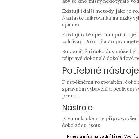
aby se dno misky nedotýkalo vod
Existují i další metody, jako je 
Nastavte mikrovlnku na nízký výk
spálení.
Existují také speciální přístroj
zahřívají. Pokud často pracujet
Rozpouštění čokolády může být o
přípravě dokonalé čokoládové po
Potřebné nástroje
K úspěšnému rozpouštění čokolád
správném vybavení a pečlivém v
proces.
Nástroje
Prvním krokem je příprava všech
čokoládou, jsou:
Hrnec a mísa na vodní lázeň
: Vodní 