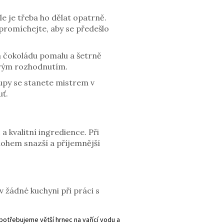
le je třeba ho dělat opatrně.
 promíchejte, aby se předešlo
 a čokoládu pomalu a šetrně
brým rozhodnutím.
upy se stanete mistrem v
ť.
 kvalitní ingredience. Při
ohem snazší a příjemnější
 žádné kuchyni při práci s
potřebujeme větší hrnec na vařící vodu a