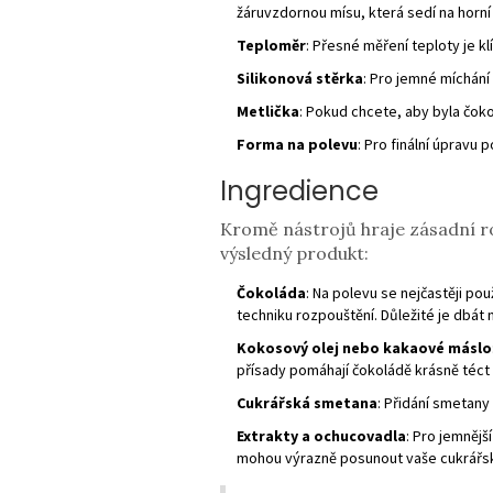
žáruvzdornou mísu, která sedí na horní
Teploměr
: Přesné měření teploty je k
Silikonová stěrka
: Pro jemné míchání
Metlička
: Pokud chcete, aby byla čok
Forma na polevu
: Pro finální úpravu
Ingredience
Kromě nástrojů hraje zásadní rol
výsledný produkt:
Čokoláda
: Na polevu se nejčastěji po
techniku rozpouštění. Důležité je dbát 
Kokosový olej nebo kakaové máslo
přísady pomáhají čokoládě krásně téct a
Cukrářská smetana
: Přidání smetany
Extrakty a ochucovadla
: Pro jemněj
mohou výrazně posunout vaše cukrářsk