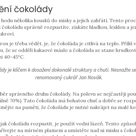
ění čokolády
odu několika kousků do misky a jejich zahřátí. Tento proces
 čokoládu správně rozpustíte, získáte hladkou, lesklou a j
ukroví.
rou je třeba vědět, je, že čokoláda je citlivá na teplo. Příl
u, že se oddělí kakaové máslo a čokoláda se stane hrudkovi
zi 40-45°C.
dy je klíčem k dosažení dokonalé struktury a chuti. Nesnažte se
renomovaný cukrář Jan Novák.
běr správného druhu čokolády. Na polevu se nejčastěji po
ně 70%). Tato čokoláda má bohatou chuť a dobře se rozpo
 mějte na paměti, že čokoládu je nutné nakrájet na malé k
k čokoládu rozpustit, je použít vodní lázeň. Tento způsob 
ohřívejte na mírném plameni a umístěte nad ni misku s čoko