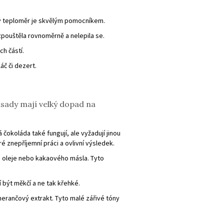
ský teploměr je skvělým pomocníkem.
zpouštěla rovnoměrně a nelepila se.
h částí.
áč či dezert.
ísady mají velký dopad na
čokoláda také fungují, ale vyžadují jinou
é znepříjemní práci a ovlivní výsledek.
 oleje nebo kakaového másla. Tyto
í být měkčí a ne tak křehké.
erančový extrakt. Tyto malé zářivé tóny