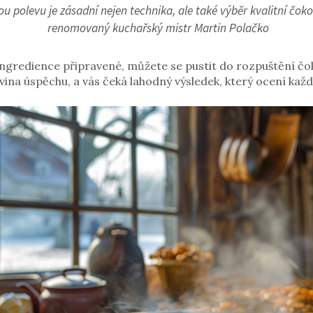
polevu je zásadní nejen technika, ale také výběr kvalitní čokolá
renomovaný kuchařský mistr Martin Polačko
gredience připravené, můžete se pustit do rozpuštění čokol
ovina úspěchu, a vás čeká lahodný výsledek, který ocení kaž