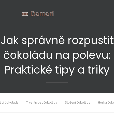
Jak správně rozpustit
čokoládu na polevu:
Praktické tipy a triky
cí čokoláda
Trvanlivost čokolády
Složení čokolády
Horká čok