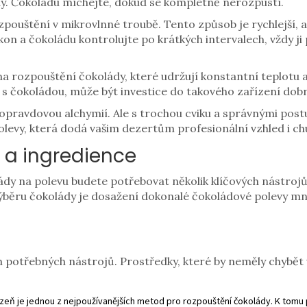
y. Čokoládu míchejte, dokud se kompletně nerozpustí.
rozpouštění v mikrovlnné troubě. Tento způsob je rychlejší, a
on a čokoládu kontrolujte po krátkých intervalech, vždy ji
e na rozpouštění čokolády, které udržují konstantní teplotu
e s čokoládou, může být investice do takového zařízení do
pravdovou alchymií. Ale s trochou cviku a správnými post
levy, která dodá vašim dezertům profesionální vzhled i chu
 a ingredience
y na polevu budete potřebovat několik klíčových nástrojů a
ýběru čokolády je dosažení dokonalé čokoládové polevy mn
 potřebných nástrojů. Prostředky, které by neměly chybět v
lázeň je jednou z nejpoužívanějších metod pro rozpouštění čokolády. K tomu 