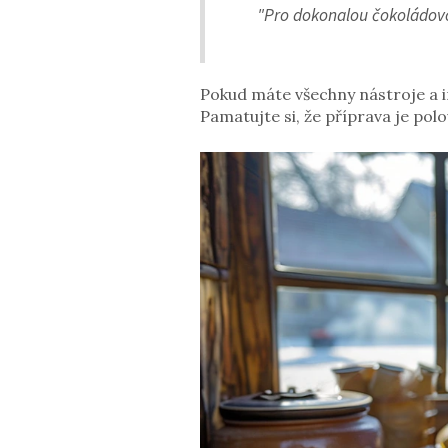
"Pro dokonalou čokoládovou 
Pokud máte všechny nástroje a in
Pamatujte si, že příprava je pol