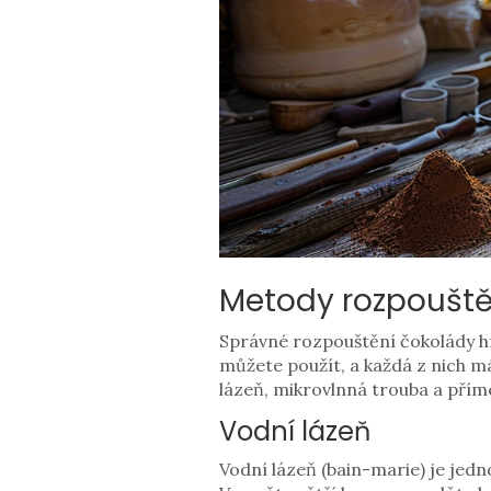
Metody rozpouště
Správné rozpouštění čokolády hra
můžete použít, a každá z nich m
lázeň, mikrovlnná trouba a přímé
Vodní lázeň
Vodní lázeň (bain-marie) je jed