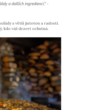
dy a dalších ingrediencí." -
ády s větší jistotou a radostí.
dý, kdo váš dezert ochutná.