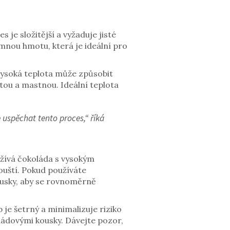
 je složitější a vyžaduje jisté
emnou hmotu, která je ideální pro
iš vysoká teplota může způsobit
tou a mastnou. Ideální teplota
 uspěchat tento proces,“ říká
užívá čokoláda s vysokým
uští. Pokud používáte
ousky, aby se rovnoměrně
je šetrný a minimalizuje riziko
ládovými kousky. Dávejte pozor,