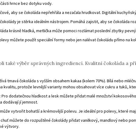
 části hrnce bez dotyku vody.
líčové, aby se čokoláda nepřehřála a nezačala hrudkovat. Digitální kuchyň
 čokolády je stěrka ideálním nástrojem. Pomáhá zajistit, aby se čokoláda ro
oláda krásně hladká, metlička může pomoci rozlámat poslední zbytky pevnýc
 polevy můžete použít speciální formy nebo jen nalévat čokoládu přímo na kol
i také výběr správných ingrediencí. Kvalitní čokoláda a př
užívá tmavá čokoláda s vyšším obsahem kakaa (kolem 70%). Bílá nebo mléčná 
na kvalitu, protože levnější varianty mohou obsahovat více cukru a tuků, kter
: Pro dodatečnou hladkost a lesk můžete přidat malé množství kokosového
 dodávají jí jemnost.
 může vytvořit bohatší a krémovější polevu. Je ideální pro polevy, které maj
ší chuť můžete do rozpuštěné čokolády přidat vanilkový, mandlový nebo pom
é výtvory.