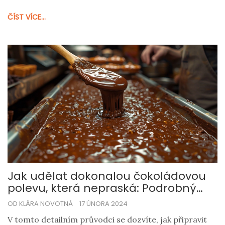
nezapomenutelný zážitek. Od výběru správného druhu
ČÍST VÍCE...
čokolády až po dlouho diskutovaný poměr surovin -
objevíte vše potřebné pro ten nejlepší výsledek.
Jak udělat dokonalou čokoládovou
polevu, která nepraská: Podrobný
průvodce
OD KLÁRA NOVOTNÁ
17 ÚNORA 2024
V tomto detailním průvodci se dozvíte, jak připravit