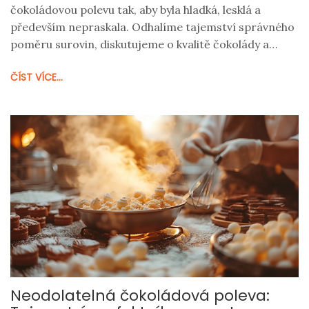
čokoládovou polevu tak, aby byla hladká, lesklá a
především nepraskala. Odhalíme tajemství správného
poměru surovin, diskutujeme o kvalitě čokolády a
podělíme se s vámi o kroky, které zajistí, že vaše
ČÍST VÍCE...
čokoládová poleva bude mít dokonalou konzistenci.
Přinášíme vám také tipy, jak polevu aplikovat na různé
dezerty a jak opravit běžné chyby v receptech.
Neodolatelná čokoládová poleva: