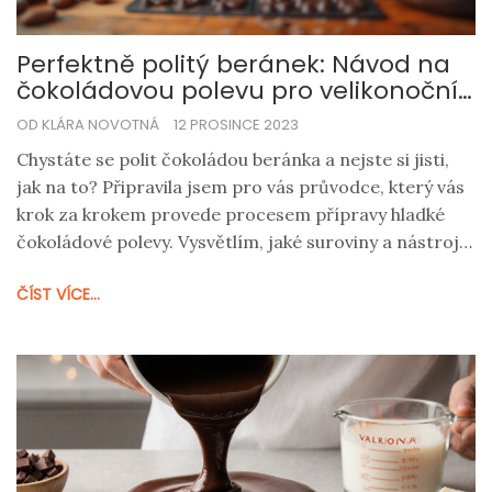
Perfektně politý beránek: Návod na
čokoládovou polevu pro velikonoční
pečení
OD KLÁRA NOVOTNÁ
12 PROSINCE 2023
Chystáte se polit čokoládou beránka a nejste si jisti,
jak na to? Připravila jsem pro vás průvodce, který vás
krok za krokem provede procesem přípravy hladké
čokoládové polevy. Vysvětlím, jaké suroviny a nástroje
budete potřebovat, jak čokoládu správně rozpustit a
ČÍST VÍCE...
aplikovat na beránka, abyste dosáhli dokonalého
výsledku. Sdílím také několik tipů a triků, které vám
pomohou překonat běžné chyby. Přečtěte si tento
článek a vaše velikonoční pečivo bude nejen chutné,
ale i nádherně vypadající!