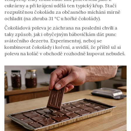
cukrárny a při krájení udělá ten typický křup. Stačí
rozpuštěnou čokoládu za občasného míchání mírně
ochladit (na zhruba 31 °C u hořké čokolády).
Čokoládová poleva je záchrana na poslední chvíli a
taky způsob, jak i obyčejným bábovičkám dát punc
svátečního dezertu. Experimentuj, neboj se
kombinovat čokolády i koření, a uvidíš, že příště už si
polevu na koláč v obchodě rozhodně kupovat nebudeš.