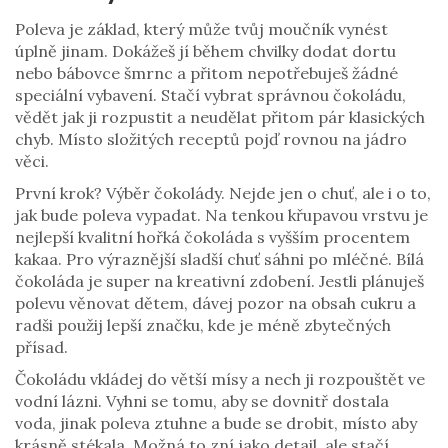
Poleva je základ, který může tvůj moučník vynést
úplně jinam. Dokážeš jí během chvilky dodat dortu
nebo bábovce šmrnc a přitom nepotřebuješ žádné
speciální vybavení. Stačí vybrat správnou čokoládu,
vědět jak ji rozpustit a neudělat přitom pár klasických
chyb. Místo složitých receptů pojď rovnou na jádro
věci.
První krok? Výběr čokolády. Nejde jen o chuť, ale i o to,
jak bude poleva vypadat. Na tenkou křupavou vrstvu je
nejlepší kvalitní hořká čokoláda s vyšším procentem
kakaa. Pro výraznější sladší chuť sáhni po mléčné. Bílá
čokoláda je super na kreativní zdobení. Jestli plánuješ
polevu věnovat dětem, dávej pozor na obsah cukru a
radši použij lepší značku, kde je méně zbytečných
přísad.
Čokoládu vkládej do větší mísy a nech ji rozpouštět ve
vodní lázni. Vyhni se tomu, aby se dovnitř dostala
voda, jinak poleva ztuhne a bude se drobit, místo aby
krásně stékala. Možná to zní jako detail, ale stačí