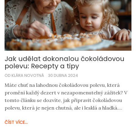
Jak udělat dokonalou čokoládovou
polevu: Recepty a tipy
OD KLÁRA NOVOTNÁ
30 DUBNA 2024
Máte chuť na lahodnou čokoládovou polevu, která
promění každý dezert v nezapomenutelný zážitek? V
tomto článku se dozvíte, jak připravit čokoládovou
polevu, která je nejen chutná, ale i lesklá a hladká.
Zabýváme se různými metodami přípravy, výběrem
ČÍST VÍCE...
správného typu čokolády a skvělými tipy pro dokonalý
výsledek. Zjistíte, že kvalitní čokoládová poleva je