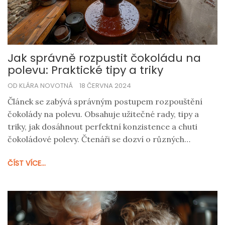
Jak správně rozpustit čokoládu na
polevu: Praktické tipy a triky
OD KLÁRA NOVOTNÁ
18 ČERVNA 2024
Článek se zabývá správným postupem rozpouštění
čokolády na polevu. Obsahuje užitečné rady, tipy a
triky, jak dosáhnout perfektní konzistence a chuti
čokoládové polevy. Čtenáři se dozví o různých
metodách a důležitých faktorech, které je třeba
ČÍST VÍCE...
sledovat.