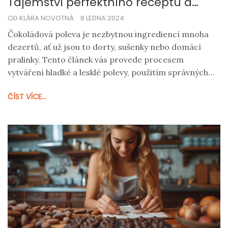
Tajemství perfektního receptu a
aplikace na cukroví
OD KLÁRA NOVOTNÁ
8 LEDNA 2024
Čokoládová poleva je nezbytnou ingrediencí mnoha
dezertů, ať už jsou to dorty, sušenky nebo domácí
pralinky. Tento článek vás provede procesem
vytváření hladké a lesklé polevy, použitím správných
surovin a technik. Naučíte se, jak připravit
ČÍST VÍCE...
čokoládovou polevu na vaření, a zároveň získáte
užitečné rady pro dosažení nejlepších výsledků.
Budete překvapeni, jak snadné to může být a jaký
rozdíl to udělá ve vašem pečení.