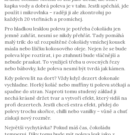
kapka vody a dobrá poleva je v tahu. Jestli spěcháš, jde
použít i mikrovlnka – raději ji ale zkontroluj po
každých 20 vteřinách a promíchej.
Pro hladkou lesklou polevu je potřeba čokoládu jen
jemně zahřát, nesmí se nikdy přehřát. Tady pomáhá
malý trik: do už rozpuštěné čokolády vmíchej kousek
másla nebo lžičku kokosového oleje. Nejen že se bude
poleva lépe roztírat, i po ztuhnutí bude vláčnější a
nebude praskat. To využiješ třeba u ovocných řezy
nebo bábovky, kde poleva nesmí být tvrdá jak kámen.
Kdy polevu lít na dort? Vždy když dezert dokonale
vychladne. Horký koláč nebo muffiny ti polevu stékají a
spadne do stran. Naproti tomu studený základ ji
nechá krásně držet tvar a vytvoří efekt, který vidíš na
profi dezertech. Jestli chceš extra efekt, přidej do
polevy trochu skořice, chilli nebo vanilky – vůně a chuť
získají nový rozměr.
Největší vychytávka? Pokud máš čas, čokoládu
temperuj. Díky tomu bude mít poleva lesk jako z