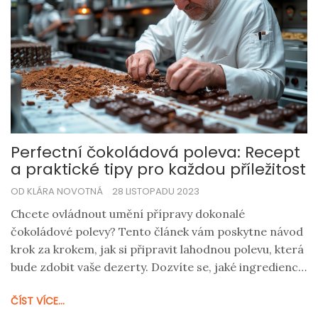
Perfectní čokoládová poleva: Recept
a praktické tipy pro každou příležitost
OD KLÁRA NOVOTNÁ
28 LISTOPADU 2023
Chcete ovládnout umění přípravy dokonalé
čokoládové polevy? Tento článek vám poskytne návod
krok za krokem, jak si připravit lahodnou polevu, která
bude zdobit vaše dezerty. Dozvíte se, jaké ingredience
potřebujete a jak je správně kombinovat. Navíc
ČÍST VÍCE...
přidám několik tipů, jak polevu upravit podle svého