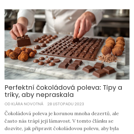
gusta a zajímavosti, které možná neznáte.
Perfektní čokoládová poleva: Tipy a
triky, aby nepraskala
OD KLÁRA NOVOTNÁ
28 LISTOPADU 2023
Čokoládová poleva je korunou mnoha dezertů, ale
často nás trápí její lámavost. V tomto článku se
dozvíte, jak připravit čokoládovou polevu, aby byla