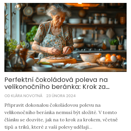
snadnější, než si myslíte!
Perfektní čokoládová poleva na
velikonočního beránka: Krok za
krokem
OD KLÁRA NOVOTNÁ
23 ÚNORA 2024
Připravit dokonalou čokoládovou polevu na
velikonočního beránka nemusí být složité. V tomto
článku se dozvíte, jak na to krok za krokem, včetně
tipů a triků, které z vaší polevy udělají