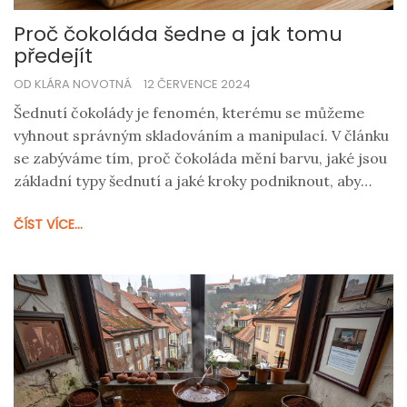
Proč čokoláda šedne a jak tomu
předejít
OD KLÁRA NOVOTNÁ
12 ČERVENCE 2024
Šednutí čokolády je fenomén, kterému se můžeme
vyhnout správným skladováním a manipulací. V článku
se zabýváme tím, proč čokoláda mění barvu, jaké jsou
základní typy šednutí a jaké kroky podniknout, aby
čokoláda zůstala krásně lesklá. Odpovíme také na
ČÍST VÍCE...
otázky, jak ovlivňuje teplota a vlhkost kvalitu čokolády
a jaké jsou nejlepší postupy pro domácí čokoládová
díla.