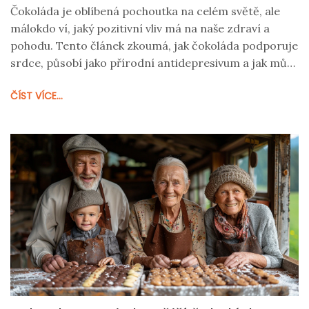
Čokoláda je oblíbená pochoutka na celém světě, ale
málokdo ví, jaký pozitivní vliv má na naše zdraví a
pohodu. Tento článek zkoumá, jak čokoláda podporuje
srdce, působí jako přírodní antidepresivum a jak může
zlepšit fyzické zdraví. Dále se dočtete o optimálním
ČÍST VÍCE...
množství konzumace a o tom, které typy čokolády
jsou nejprospěšnější.