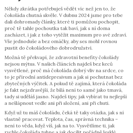
Někdy zkrátka potřebuješ vědět víc než jen to, že
čokoláda chutná skvěle. V dubnu 2024 jsme pro tebe
dali dohromady články, které ti pomůžou pochopit,
proč tě tahle pochoutka tak baví, jak s ní doma
zacházet, i jak z toho vytěžit maximum pro své zdraví.
Vše jednoduše a bez omáčky, aby ses mohl rovnou
pustit do čokoládového dobrodružství.
Možná tě překvapí, že zdravotní benefity čokolády
nejsou mýtus. V našich článcích najdeš bez keců
vysvětlené, proč má čokoláda dobrý vliv na srdce, co
to je přírodní antidepresivum a jak si pochutnat bez
zbytečných výčitek. A pokud tě zajímá, která čokoláda
je fakt nejzdravější, že bílá není to samé jako tmavá,
tady si uděláš jasno. Najdeš tipy, jak vybírat tu nejlepší
a nešlápnout vedle ani při složení, ani při chuti.
Když už tu máš čokoládu, čeká tě taky otázka, jak s ní
vlastně pracovat. Teplota, čas, správná technika –
není to věda, když víš, jak na to. Vysvětlíme ti, jak
rychle čokoláda tuhne a jak docílit pořádně lesklé