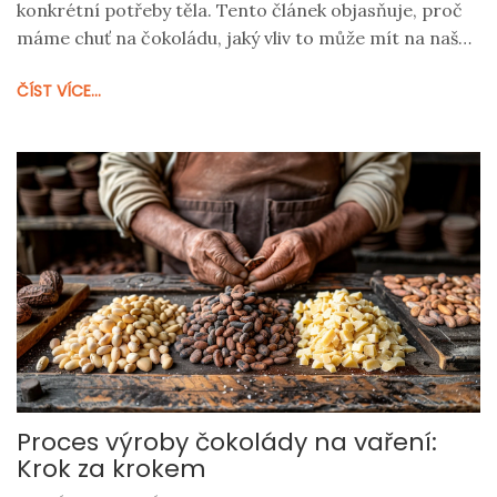
konkrétní potřeby těla. Tento článek objasňuje, proč
máme chuť na čokoládu, jaký vliv to může mít na naše
zdraví a jak si s těmito chutěmi poradit, abychom
ČÍST VÍCE...
zůstali zdraví a spokojení. Najdete zde také zajímavá
fakta o čokoládě a tipy, jak si ji vychutnat s mírou.
Proces výroby čokolády na vaření:
Krok za krokem