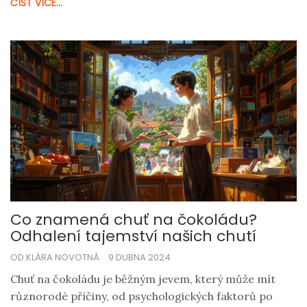
ČÍST VÍCE...
sladkost. Podělíme se také o tipy na prevenci, díky
kterým už se vám čokoláda nepokazí.
Co znamená chuť na čokoládu?
Odhalení tajemství našich chutí
OD KLÁRA NOVOTNÁ
9 DUBNA 2024
Chuť na čokoládu je běžným jevem, který může mít
různorodé příčiny, od psychologických faktorů po