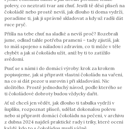
polevy, co neztratí tvar ani chuť. Jestli tě děsí plíseň na
čokoládě nebo prostě nevíš, jak dlouho ti doma vydrží,
poradíme ti, jak ji správně skladovat a kdy už radši dát
ruce pryč.
Přišla na tebe chuť na sladké a nevíš proč? Rozebrali
jsme, odkud tahle potřeba pramení – tady zjistíš, jak
to máš spojeno s náladou i zdravím, co ti může v těle
chybět a jak si čokoládu užít, aniž by ti to zatížilo
svědomí.
Pusť se s námi i do domácí výroby: krok za krokem
popisujeme, jak si připravit vlastní čokoládu na vaření,
na co si dát pozor u surovin i při skladování. Nic
složitého. Prostě jednoduchý návod, podle kterého se
ti čokoládové dobroty budou vždycky dařit.
Ať už chceš jen vědět, jak dlouho ti tabulka vydrží v
šuplíku, rozpoznat plíseň, udělat dokonalou polevu
nebo si připravit domácí čokoládu na pečení, v archivu
z dubna 2024 najdeš praktické rady i triky, které ocení
každý, kdo to s čokoládou myslí vážně.