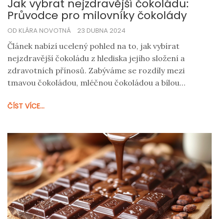
Jak vybrat nejzdravější čokoládu:
Průvodce pro milovníky čokolády
OD KLÁRA NOVOTNÁ
23 DUBNA 2024
Článek nabízí ucelený pohled na to, jak vybírat
nejzdravější čokoládu z hlediska jejího složení a
zdravotních přínosů. Zabýváme se rozdíly mezi
tmavou čokoládou, mléčnou čokoládou a bílou
čokoládou, jejich obsahem cukru, tuků a antioxidantů.
ČÍST VÍCE...
Poskytujeme také praktické tipy na to, jak identifikovat
kvalitní čokoládu na trhu, a přinášíme pohled na to, jak
množství a typ konzumované čokolády ovlivňuje naše
zdraví.