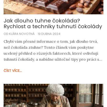
Jak dlouho tuhne čokoláda?
Rychlost a techniky tuhnutí čokolády
OD KLÁRA NOVOTNÁ
19 DUBNA 2024
Chybí vám přesné informace o tom, jak dlouho trvá,
než čokoláda ztuhne? Tento článek vám poskytne
ucelený přehled o různých faktorech, které ovlivňují
tuhnutí čokolády, a nabídne užitečné tipy pro práci s
čokoládou doma i v profesionální kuchyni. Dozvíte se o
ČÍST VÍCE...
technikách, které zaručují perfektní křupavost
čokolády, a také jak teplota a vlhkost ovlivňují její
kvalitu a rychlost tuhnutí.