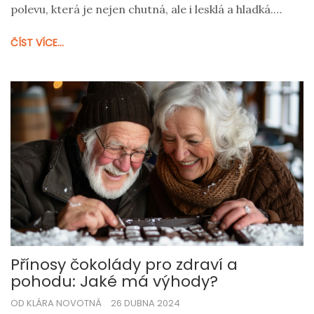
polevu, která je nejen chutná, ale i lesklá a hladká.
Zabýváme se různými metodami přípravy, výběrem
ČÍST VÍCE...
správného typu čokolády a skvělými tipy pro dokonalý
výsledek. Zjistíte, že kvalitní čokoládová poleva je
snadnější, než si myslíte!
Přínosy čokolády pro zdraví a
pohodu: Jaké má výhody?
OD KLÁRA NOVOTNÁ
26 DUBNA 2024