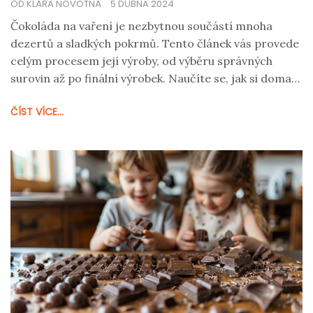
OD KLÁRA NOVOTNÁ
5 DUBNA 2024
Čokoláda na vaření je nezbytnou součástí mnoha
dezertů a sladkých pokrmů. Tento článek vás provede
celým procesem její výroby, od výběru správných
surovin až po finální výrobek. Naučíte se, jak si doma
vyrobit kvalitní čokoládu na vaření, která bude
ČÍST VÍCE...
základem vašich kulinárních dobrodružství. Budete
mít příležitost poznat zajímavé fakty a tipy, díky
kterým bude vaše domácí čokoláda neodolatelná.