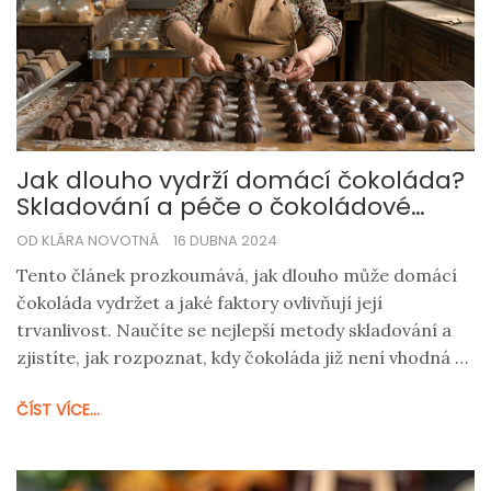
Jak dlouho vydrží domácí čokoláda?
Skladování a péče o čokoládové
pochoutky
OD KLÁRA NOVOTNÁ
16 DUBNA 2024
Tento článek prozkoumává, jak dlouho může domácí
čokoláda vydržet a jaké faktory ovlivňují její
trvanlivost. Naučíte se nejlepší metody skladování a
zjistíte, jak rozpoznat, kdy čokoláda již není vhodná k
jídlu. Přinášíme také několik tipů, jak prodloužit
ČÍST VÍCE...
životnost vašich čokoládových výtvorů.