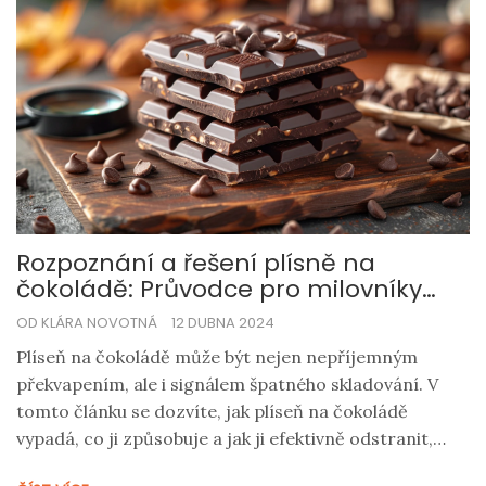
Rozpoznání a řešení plísně na
čokoládě: Průvodce pro milovníky
sladkého
OD KLÁRA NOVOTNÁ
12 DUBNA 2024
Plíseň na čokoládě může být nejen nepříjemným
překvapením, ale i signálem špatného skladování. V
tomto článku se dozvíte, jak plíseň na čokoládě
vypadá, co ji způsobuje a jak ji efektivně odstranit,
abyste si mohli bez obav vychutnat svou oblíbenou