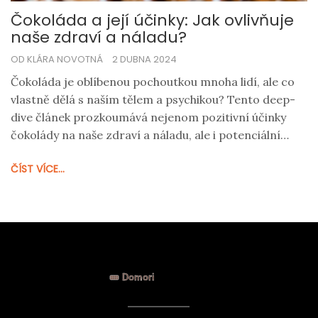
Čokoláda a její účinky: Jak ovlivňuje
naše zdraví a náladu?
OD KLÁRA NOVOTNÁ
2 DUBNA 2024
Čokoláda je oblíbenou pochoutkou mnoha lidí, ale co
vlastně dělá s naším tělem a psychikou? Tento deep-
dive článek prozkoumává nejenom pozitivní účinky
čokolády na naše zdraví a náladu, ale i potenciální
rizika spojená s její konzumací. Objasnění role
ČÍST VÍCE...
antioxidantů v tmavé čokoládě, vliv na
kardiovaskulární systém a psychologické efekty včetně
zlepšení nálady, ale také diskutuje, jak správně
čokoládu konzumovat, aby byla pro náš organismus
přínosem.