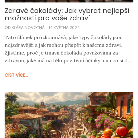
Zdravé čokolády: Jak vybrat nejlepší
možnosti pro vaše zdraví
OD KLÁRA NOVOTNÁ
14 KVĚTNA 2024
Tato článek prozkoumává, jaké typy čokolády jsou
nejzdravější a jak mohou přispět k našemu zdraví.
Zjistíme, proč je tmavá čokoláda považována za
zdravou, jaké má na tělo pozitivní účinky a na co si dát
pozor při jejím výběru. Též se podíváme na to, jak
ČÍST VÍCE...
správně konzumovat čokoládu pro maximální
zdravotní přínos a jaké jsou potenciální nevýhody
nadměrné konzumace.