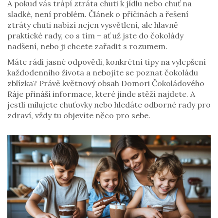
A pokud vás trápí ztráta chuti k jídlu nebo chuť na
sladké, není problém. Článek o příčinách a řešení
ztráty chuti nabízí nejen vysvětlení, ale hlavně
praktické rady, co s tím – ať už jste do čokolády
nadšení, nebo ji chcete zařadit s rozumem.
Máte rádi jasné odpovědi, konkrétní tipy na vylepšení
každodenního života a nebojíte se poznat čokoládu
zblízka? Právě květnový obsah Domori Čokoládového
Ráje přináší informace, které jinde stěží najdete. A
jestli milujete chuťovky nebo hledáte odborné rady pro
zdraví, vždy tu objevíte něco pro sebe.