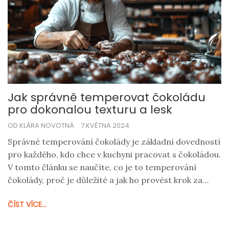
Jak správně temperovat čokoládu
pro dokonalou texturu a lesk
OD KLÁRA NOVOTNÁ
7 KVĚTNA 2024
Správné temperování čokolády je základní dovedností
pro každého, kdo chce v kuchyni pracovat s čokoládou.
V tomto článku se naučíte, co je to temperování
čokolády, proč je důležité a jak ho provést krok za
krokem. Zjistíte, jaké techniky a nástroje jsou k tomu
ČÍST VÍCE...
potřeba. Článek obsahuje také tipy a triky, jak se
vyhnout běžným chybám a zajistit, že vaše čokoládové