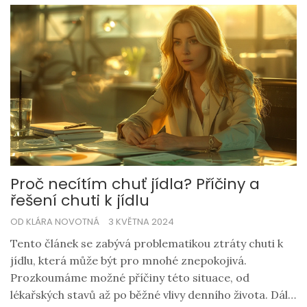
výtvory budou mít dokonalou texturu a lesk.
Proč necítím chuť jídla? Příčiny a
řešení chuti k jídlu
OD KLÁRA NOVOTNÁ
3 KVĚTNA 2024
Tento článek se zabývá problematikou ztráty chuti k
jídlu, která může být pro mnohé znepokojivá.
Prozkoumáme možné příčiny této situace, od
lékařských stavů až po běžné vlivy denního života. Dále