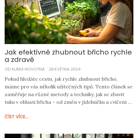
Jak efektivně zhubnout břicho rychle
a zdravě
OD KLÁRA NOVOTNÁ
28 KVĚTNA 2024
Pokud hledáte cestu, jak rychle zhubnout břicho,
máme pro vás několik užitečných tipů. Tento článek se
zaměřuje na různé metody a techniky, jak se zbavit
tuku v oblasti břicha – od změn v jídelníčku a cvičení až
po životní styl a pitný režim. Vyzkoušejte naše rady a
ČÍST VÍCE...
dosáhněte svého cíle zdravě a efektivně.