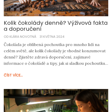
Kolik čokolády denně? Výživová fakta
a doporučení
OD KLÁRA NOVOTNÁ
31 KVĚTNA 2024
Čokoláda je oblíbená pochoutka pro mnoho lidí na
celém světě, ale kolik čokolády je vhodné konzumovat
denně? Zjistěte zdravá doporučení, zajímavé
informace o čokoládě a tipy, jak si sladkou pochoutku
vychutnat v mezích zdravého životního stylu.
ČÍST VÍCE...