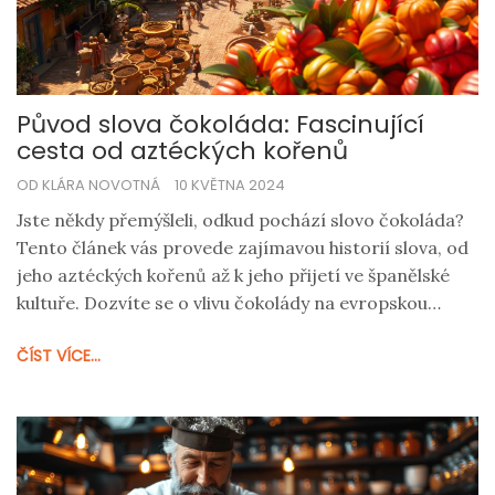
Původ slova čokoláda: Fascinující
cesta od aztéckých kořenů
OD KLÁRA NOVOTNÁ
10 KVĚTNA 2024
Jste někdy přemýšleli, odkud pochází slovo čokoláda?
Tento článek vás provede zajímavou historií slova, od
jeho aztéckých kořenů až k jeho přijetí ve španělské
kultuře. Dozvíte se o vlivu čokolády na evropskou
společnost a jaký význam mělo toto exotické slovo ve
ČÍST VÍCE...
své domovině. Připravte se objevovat fascinující
příběh plný zvratů, který zahrnuje kulturu, obchod a
vášeň pro sladkosti.