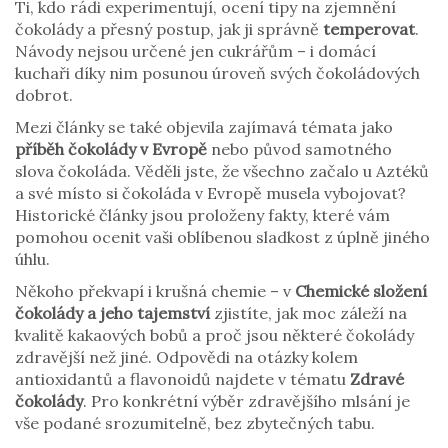
Ti, kdo rádi experimentují, ocení tipy na zjemnění
čokolády a přesný postup, jak ji správně
temperovat
.
Návody nejsou určené jen cukrářům – i domácí
kuchaři díky nim posunou úroveň svých čokoládových
dobrot.
Mezi články se také objevila zajímavá témata jako
příběh čokolády v Evropě
nebo původ samotného
slova čokoláda. Věděli jste, že všechno začalo u Aztéků
a své místo si čokoláda v Evropě musela vybojovat?
Historické články jsou proloženy fakty, které vám
pomohou ocenit vaši oblíbenou sladkost z úplně jiného
úhlu.
Někoho překvapí i krušná chemie – v
Chemické složení
čokolády a jeho tajemství
zjistíte, jak moc záleží na
kvalitě kakaových bobů a proč jsou některé čokolády
zdravější než jiné. Odpovědi na otázky kolem
antioxidantů a flavonoidů najdete v tématu
Zdravé
čokolády
. Pro konkrétní výběr zdravějšího mlsání je
vše podané srozumitelně, bez zbytečných tabu.