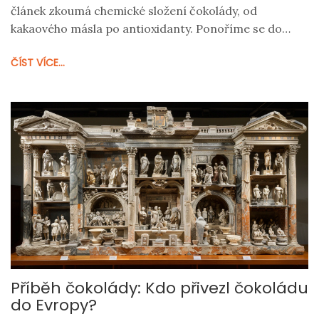
článek zkoumá chemické složení čokolády, od
kakaového másla po antioxidanty. Ponoříme se do
tajemství, jak se různé ingredience kombinují a
ČÍST VÍCE...
ovlivňují chuť i výživové hodnoty čokolády.
Příběh čokolády: Kdo přivezl čokoládu
do Evropy?