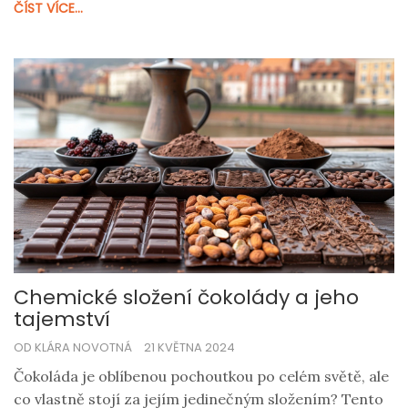
ČÍST VÍCE...
alchymie.
Chemické složení čokolády a jeho
tajemství
OD KLÁRA NOVOTNÁ
21 KVĚTNA 2024
Čokoláda je oblíbenou pochoutkou po celém světě, ale
co vlastně stojí za jejím jedinečným složením? Tento