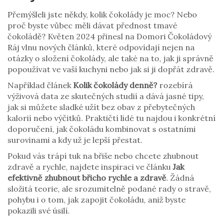
Přemýšleli jste někdy, kolik čokolády je moc? Nebo
proč byste vůbec měli dávat přednost tmavé
čokoládě? Květen 2024 přinesl na Domori Čokoládový
Ráj vlnu nových článků, které odpovídají nejen na
otázky o složení čokolády, ale také na to, jak ji správně
popoužívat ve vaší kuchyni nebo jak si ji dopřát zdravě.
Například článek
Kolik čokolády denně?
rozebírá
výživová data ze skutečných studií a dává jasné tipy,
jak si můžete sladké užít bez obav z přebytečných
kalorií nebo výčitků. Praktičtí lidé tu najdou i konkrétní
doporučení, jak čokoládu kombinovat s ostatními
surovinami a kdy už je lepší přestat.
Pokud vás trápí tuk na břiše nebo chcete zhubnout
zdravě a rychle, najdete inspiraci ve článku
Jak
efektivně zhubnout břicho rychle a zdravě
. Žádná
složitá teorie, ale srozumitelně podané rady o stravě,
pohybu i o tom, jak zapojit čokoládu, aniž byste
pokazili své úsilí.