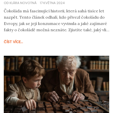
OD KLÁRA NOVOTNÁ
17 KVĚTNA 2024
Čokoláda má fascinující historii, která sahá tisíce let
nazpět. Tento článek odhalí, kdo přivezl čokoládu do
Evropy, jak se její konzumace vyvinula a jaké zajímavé
fakty o čokoládě možná neznáte. Zjistíte také, jaký vliv
měla čokoláda na evropskou kulturu a životní styl.
ČÍST VÍCE...