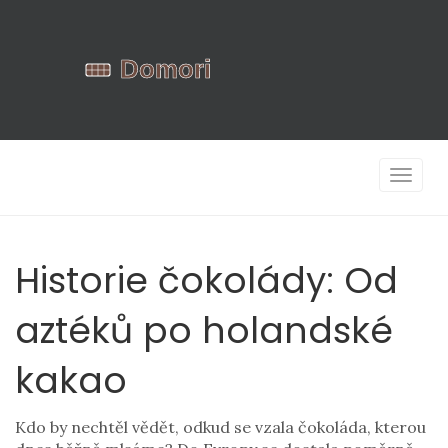
Zobrazi
navigac
Historie čokolády: Od
aztéků po holandské
kakao
Kdo by nechtěl vědět, odkud se vzala čokoláda, kterou