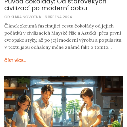
Původ čokolády: Od starověkých
civilizací po moderní dobu
OD KLÁRA NOVOTNÁ
5 BŘEZNA 2024
Článek zkoumá fascinující cestu čokolády od jejích
počátků v civilizacích Mayské říše a Aztéků, přes první
evropské styky, až po její moderní výrobu a popularitu.
V textu jsou odhaleny méně známé fakt o tomto
oblíbeném pochutnání, včetně změn ve způsobu
ČÍST VÍCE...
konzumace, technologického pokroku ve výrobě a
kulturního významu čokolády v různých obdobích.
Pozor je věnován i současným trendům a výzvám,
které čokoládový průmysl čelí.