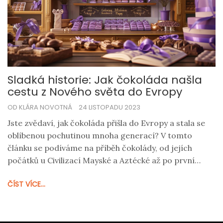
Sladká historie: Jak čokoláda našla
cestu z Nového světa do Evropy
OD KLÁRA NOVOTNÁ
24 LISTOPADU 2023
Jste zvědaví, jak čokoláda přišla do Evropy a stala se
oblíbenou pochutinou mnoha generací? V tomto
článku se podíváme na příběh čokolády, od jejích
počátků u Civilizací Mayské a Aztécké až po první
krůčky na evropské půdě. Prozkoumáme klíčové
ČÍST VÍCE...
postavy a události, které umožnily tomuto lahodnému
objevu obohatit naše chuťové buňky.