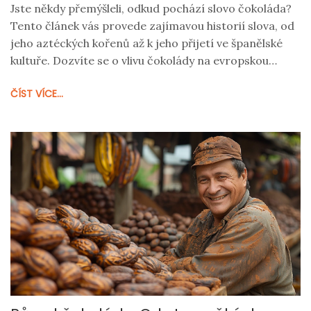
Jste někdy přemýšleli, odkud pochází slovo čokoláda?
Tento článek vás provede zajímavou historií slova, od
jeho aztéckých kořenů až k jeho přijetí ve španělské
kultuře. Dozvíte se o vlivu čokolády na evropskou
společnost a jaký význam mělo toto exotické slovo ve
ČÍST VÍCE...
své domovině. Připravte se objevovat fascinující
příběh plný zvratů, který zahrnuje kulturu, obchod a
vášeň pro sladkosti.