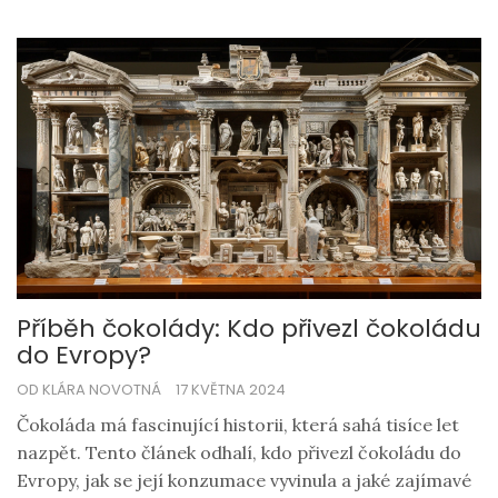
tipy, jak si vychutnat holandské kakao ve své nejlepší
podobě.
Příběh čokolády: Kdo přivezl čokoládu
do Evropy?
OD KLÁRA NOVOTNÁ
17 KVĚTNA 2024
Čokoláda má fascinující historii, která sahá tisíce let
nazpět. Tento článek odhalí, kdo přivezl čokoládu do
Evropy, jak se její konzumace vyvinula a jaké zajímavé