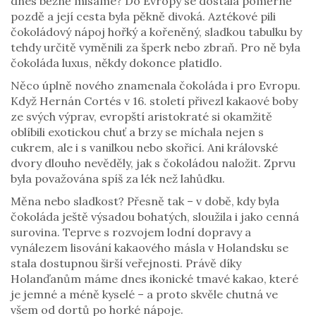
dnes běžně mlsáme? Do Evropy se dostala poměrně
pozdě a její cesta byla pěkně divoká. Aztékové pili
čokoládový nápoj hořký a kořeněný, sladkou tabulku by
tehdy určitě vyměnili za šperk nebo zbraň. Pro ně byla
čokoláda luxus, někdy dokonce platidlo.
Něco úplně nového znamenala čokoláda i pro Evropu.
Když Hernán Cortés v 16. století přivezl kakaové boby
ze svých výprav, evropští aristokraté si okamžitě
oblíbili exotickou chuť a brzy se míchala nejen s
cukrem, ale i s vanilkou nebo skořicí. Ani královské
dvory dlouho nevěděly, jak s čokoládou naložit. Zprvu
byla považována spíš za lék než lahůdku.
Měna nebo sladkost? Přesně tak – v době, kdy byla
čokoláda ještě výsadou bohatých, sloužila i jako cenná
surovina. Teprve s rozvojem lodní dopravy a
vynálezem lisování kakaového másla v Holandsku se
stala dostupnou širší veřejnosti. Právě díky
Holanďanům máme dnes ikonické tmavé kakao, které
je jemné a méně kyselé – a proto skvěle chutná ve
všem od dortů po horké nápoje.