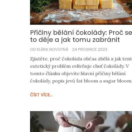
Příčiny bělání čokolády: Proč s
to děje a jak tomu zabránit
OD KLÁRA NOVOTNÁ
24 PROSINCE 2023
Zjistěte, proč čokoláda občas zbělá a jak ten
estetický problém ovlivňuje chuť čokolády. V
tomto článku objevíte hlavní příčiny bělání
čokolády, popis jevů fat bloom a sugar bloom
a dozvíte se, jak můžete zabránit
ČÍST VÍCE...
nevzhlednému bělání čokolády.