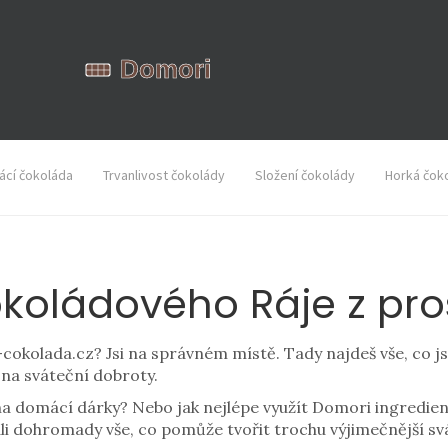
cí čokoláda
Trvanlivost čokolády
Složení čokolády
Horká čok
koládového Ráje z pro
-cokolada.cz? Jsi na správném místě. Tady najdeš vše, co 
y na sváteční dobroty.
í na domácí dárky? Nebo jak nejlépe využít Domori ingredie
ali dohromady vše, co pomůže tvořit trochu výjimečnější svá