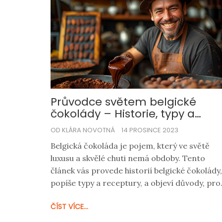
omáčku.
Průvodce světem belgické
čokolády – Historie, typy a
důvody, proč ji milujeme
OD KLÁRA NOVOTNÁ
14 PROSINCE 2023
Belgická čokoláda je pojem, který ve světě
luxusu a skvělé chuti nemá obdoby. Tento
článek vás provede historií belgické čokolády,
popíše typy a receptury, a objeví důvody, pro
je právě belgický čokoládový zážitek tak
ČÍST VÍCE...
jedinečný. Dozvíte se, co dělá belgickou
čokoládu nepřekonatelnou a jak poznat prav