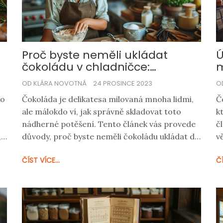
e
Proč byste neměli ukládat
Ú
čokoládu v chladničce:
m
Skladování čokolády pro
OD KLÁRA NOVOTNÁ
24 PROSINCE 2023
O
optimální chuť
to
Čokoláda je delikatesa milovaná mnoha lidmi,
Č
ale málokdo ví, jak správně skladovat toto
k
nádherné potěšení. Tento článek vás provede
č
,
důvody, proč byste neměli čokoládu ukládat do
v
lednice a jak správně pečovat o vaše
b
ČÍST VÍCE...
ČÍ
čokoládové zásoby. Dovíte se o vhodných
k
podmínkách skladování, vlivu teploty a vlhkosti,
j
a nakonec si přečtete tipy, jak si zachovat
m
čokoládu čerstvou a chutnou co nejdéle.
h