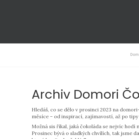
Domá
Archiv Domori Čo
Hledáš, co se dělo v prosinci 2023 na domori
měsíce – od inspirací, zajímavostí, až po tip
Možná sis říkal, jaká čokoláda se nejvíc hod
Prosinec bývá o sladkých chvílích, tak jsme d