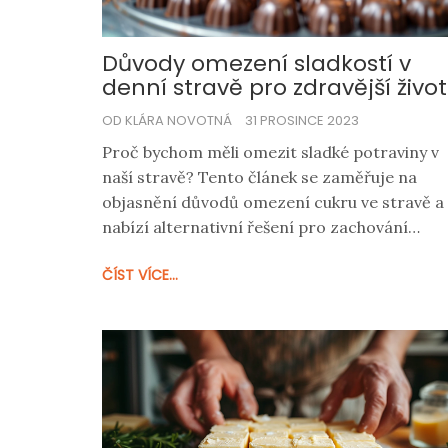
Důvody omezení sladkostí v
denní stravě pro zdravější život
OD KLÁRA NOVOTNÁ
31 PROSINCE 2023
Proč bychom měli omezit sladké potraviny v
naší stravě? Tento článek se zaměřuje na
objasnění důvodů omezení cukru ve stravě a
nabízí alternativní řešení pro zachování
zdravého životního stylu. Ukazuje, jak sladkos
ČÍST VÍCE...
ovlivňují naše tělo, jaký mají vliv na naší
psychiku a poskytuje tipy na to, jak si poradit 
chutí na sladké, aniž bychom si ublížili.