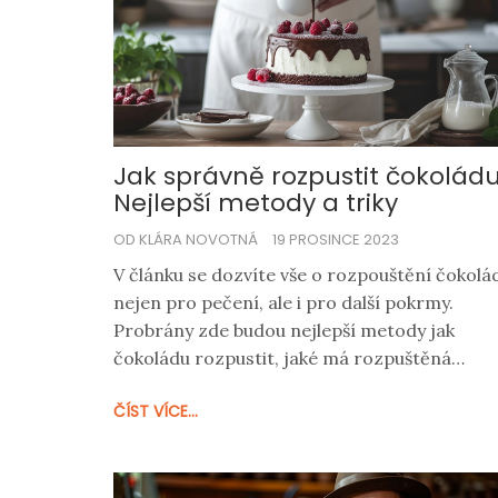
Jak správně rozpustit čokoládu
Nejlepší metody a triky
OD KLÁRA NOVOTNÁ
19 PROSINCE 2023
V článku se dozvíte vše o rozpouštění čokolá
nejen pro pečení, ale i pro další pokrmy.
Probrány zde budou nejlepší metody jak
čokoládu rozpustit, jaké má rozpuštěná
čokoláda využití a jaké jsou nejčastější chyby,
ČÍST VÍCE...
kterých se můžete při rozpouštění dopustit.
Tento návod vám zaručí dokonale hladkou
čokoládu bez hrudek, ať už připravujete pole
na moučníky, pralinky či jen čokoládovou