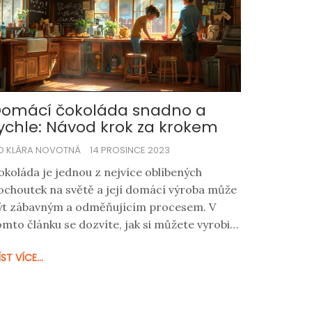
omácí čokoláda snadno a
ychle: Návod krok za krokem
D KLÁRA NOVOTNÁ
14 PROSINCE 2023
okoláda je jednou z nejvíce oblíbených
ochoutek na světě a její domácí výroba může
ýt zábavným a odměňujícím procesem. V
omto článku se dozvíte, jak si můžete vyrobit
lastní čokoládu přímo v pohodlí vaší kuchyně.
ST VÍCE...
onoříme se do selekce surovin, temperování
okolády a dalších důležitých kroků potřebných
 vytvoření této lahodné dobroty.