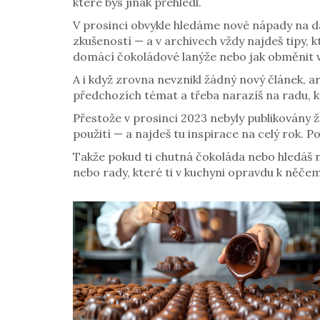
které bys jinak přehlédl.
V prosinci obvykle hledáme nové nápady na d
zkušeností — a v archivech vždy najdeš tipy, k
domácí čokoládové lanýže nebo jak obměnit vá
A i když zrovna nevznikl žádný nový článek, ar
předchozích témat a třeba narazíš na radu, k
Přestože v prosinci 2023 nebyly publikovány 
použití — a najdeš tu inspirace na celý rok.
Takže pokud ti chutná čokoláda nebo hledáš náp
nebo rady, které ti v kuchyni opravdu k něče