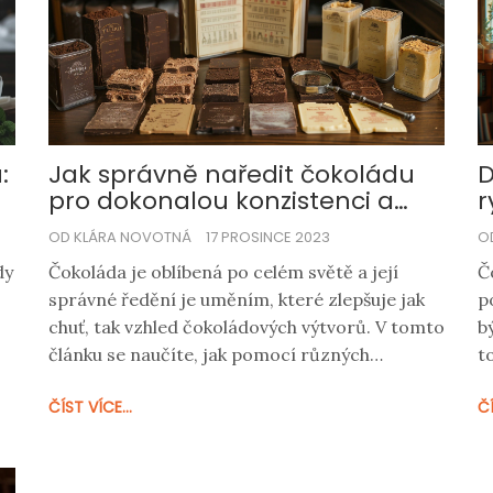
:
Jak správně naředit čokoládu
D
pro dokonalou konzistenci a
r
lesk
OD KLÁRA NOVOTNÁ
17 PROSINCE 2023
O
dy
Čokoláda je oblíbená po celém světě a její
Č
správné ředění je uměním, které zlepšuje jak
p
chuť, tak vzhled čokoládových výtvorů. V tomto
b
článku se naučíte, jak pomocí různých
t
ingrediencí a metod naředit čokoládu k
v
ČÍST VÍCE...
ČÍ
dosažení dokonalé konzistenci. Procházíme
P
tipy a triky na ředění čokolády pro pečení,
č
vu
zdobení a domácí čokoládové dezerty, včetně
k
přesných postupů a zajímavých faktů.