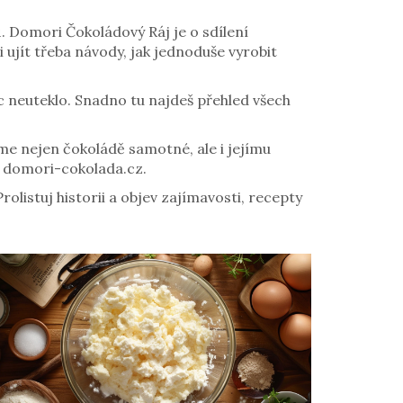
 Domori Čokoládový Ráj je o sdílení
i ujít třeba návody, jak jednoduše vyrobit
nic neuteklo. Snadno tu najdeš přehled všech
eme nejen čokoládě samotné, ale i jejímu
na domori-cokolada.cz.
rolistuj historii a objev zajímavosti, recepty