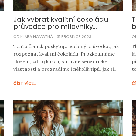
Jak vybrat kvalitní čokoládu -
T
průvodce pro milovníky
b
sladkostí
OD KLÁRA NOVOTNÁ
31 PROSINCE 2023
O
Tento článek poskytuje ucelený průvodce, jak
T
rozpoznat kvalitní čokoládu. Prozkoumáme
l
složení, zdroj kakaa, správné senzorické
p
vlastnosti a prozradíme i několik tipů, jak si
t
ti
vybrat tu pravou čokoládu pro vaše chutě.
t
ČÍST VÍCE...
ČÍ
Poznáte rozdíly mezi jednotlivými typy a
p
s
dozvíte se, proč je kvalita čokolády tak
p
důležitá. Přečtěte si a zjistěte, jak se stát
z
pravým znalcem čokolády!
P
s