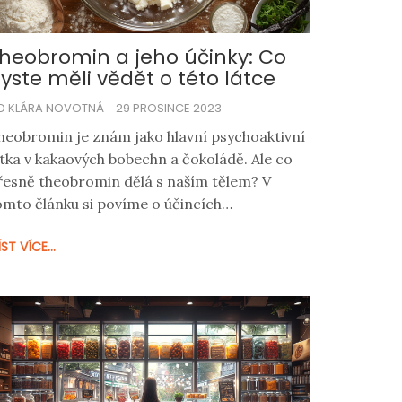
heobromin a jeho účinky: Co
yste měli vědět o této látce
D KLÁRA NOVOTNÁ
29 PROSINCE 2023
heobromin je znám jako hlavní psychoaktivní
átka v kakaových bobechn a čokoládě. Ale co
řesně theobromin dělá s naším tělem? V
omto článku si povíme o účincích
heobrominu na lidský organismus, jeho
ST VÍCE...
otenciálních přínosech a rizicích a
oskytneme tipy, jak s theobrominem
acházet tak, aby prospíval našemu zdraví.
řipravte se na pozoruhodnou cestu sladkým
větem theobrominu!