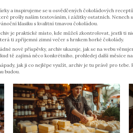
árky a inspirujeme se u osvědčených čokoládových receptů.
teré prošly naším testováním, i zážitky ostatních. Nenech s
noční klasiku s kvalitní tmavou čokoládou.
chiv je praktické místo, kde můžeš zkontrolovat, jestli ti 
terá ti zpříjemní zimní večer s hrnkem horké čokolády.
žádné nové příspěvky, archiv ukazuje, jak se na webu věnuj
 Pokud tě zajímá něco konkrétního, prohledej další měsíce 
ady, jak ji co nejlépe využít, archiv je tu právě pro tebe. P
mu budou.