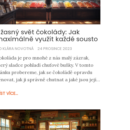
žasný svět čokolády: Jak
aximálně využít každé sousto
D KLÁRA NOVOTNÁ
24 PROSINCE 2023
okoláda je pro mnohé z nás malý zázrak,
terý sladce pohladí chuťové buňky. V tomto
lánku probereme, jak se čokoládě opravdu
ěnovat, jak ji správně chutnat a jaké jsou její
enefit. Ponoříme se do toho, jak rozpoznávat
ST VÍCE...
valitní čokoládu, jak si ji nejlépe vychutnat a
aké jsou nejčastější omyly, kterým bychom se
ěli vyhnout. A možná vás překvapím osobní
istorkou o mé kočce Míně a čokoládě!