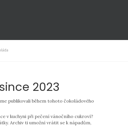
oláda
since 2023
jsme publikovali během tohoto čokoládového
nce v kuchyni při pečení vánočního cukroví?
tky. Archiv ti umožní vrátit se k nápadům,